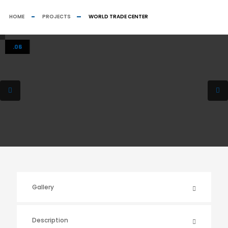
HOME
PROJECTS
WORLD TRADE CENTER
.01
.02
.03
.04
.05
.06
Gallery
Description