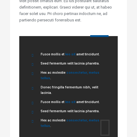
vidit possit ornatus eum. Eu ius postulant salutatus
definitionem, explicari. Graeci viderer qui ut, at habeo
facer solet usu. Pri choro pertinax indoctum ne, ad
partiendo persecuti forensibus est.
Fusce mollis et
leo sit
amet tincidunt.
Seed fermentum velit lacinia pharetra.
Hex ac molestie
consectetur, metus
tellus
.
Donec fringilla fermentum nibh, velit
lacinia.
Fusce mollis et
leo sit
amet tincidunt.
Seed fermentum velit lacinia pharetra.
Hex ac molestie
consectetur, metus
tellus
.