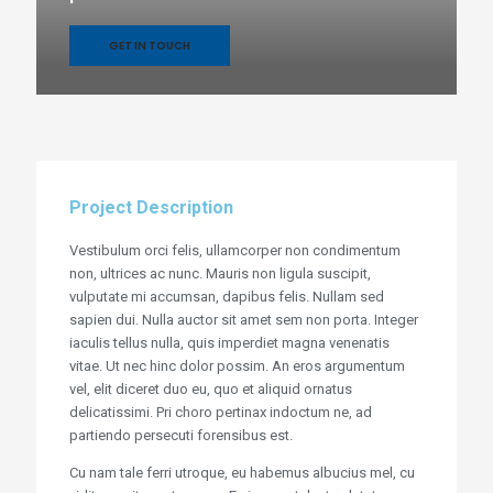
GET IN TOUCH
Project Description
Vestibulum orci felis, ullamcorper non condimentum
non, ultrices ac nunc. Mauris non ligula suscipit,
vulputate mi accumsan, dapibus felis. Nullam sed
sapien dui. Nulla auctor sit amet sem non porta. Integer
iaculis tellus nulla, quis imperdiet magna venenatis
vitae. Ut nec hinc dolor possim. An eros argumentum
vel, elit diceret duo eu, quo et aliquid ornatus
delicatissimi. Pri choro pertinax indoctum ne, ad
partiendo persecuti forensibus est.
Cu nam tale ferri utroque, eu habemus albucius mel, cu