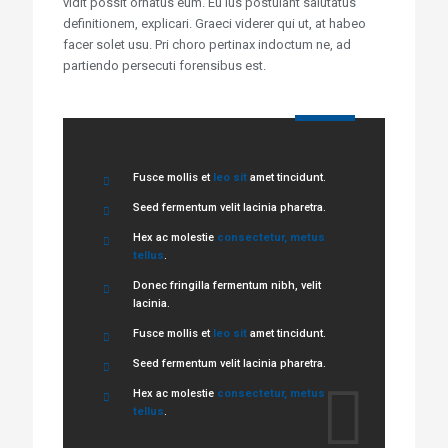
vidit possit ornatus eum. Eu ius postulant salutatus
definitionem, explicari. Graeci viderer qui ut, at habeo
facer solet usu. Pri choro pertinax indoctum ne, ad
partiendo persecuti forensibus est.
Fusce mollis et
leo sit
amet tincidunt.
Seed fermentum velit lacinia pharetra.
Hex ac molestie
consectetur, metus
tellus
.
Donec fringilla fermentum nibh, velit
lacinia.
Fusce mollis et
leo sit
amet tincidunt.
Seed fermentum velit lacinia pharetra.
Hex ac molestie
consectetur, metus
tellus
.