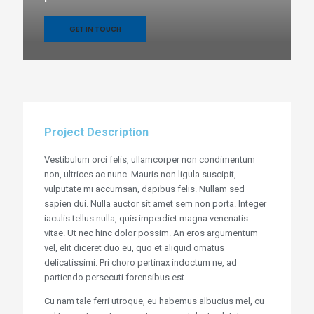
GET IN TOUCH
Project Description
Vestibulum orci felis, ullamcorper non condimentum
non, ultrices ac nunc. Mauris non ligula suscipit,
vulputate mi accumsan, dapibus felis. Nullam sed
sapien dui. Nulla auctor sit amet sem non porta. Integer
iaculis tellus nulla, quis imperdiet magna venenatis
vitae. Ut nec hinc dolor possim. An eros argumentum
vel, elit diceret duo eu, quo et aliquid ornatus
delicatissimi. Pri choro pertinax indoctum ne, ad
partiendo persecuti forensibus est.
Cu nam tale ferri utroque, eu habemus albucius mel, cu