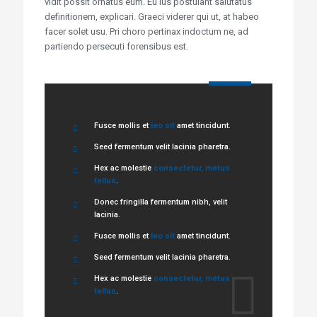
vidit possit ornatus eum. Eu ius postulant salutatus
definitionem, explicari. Graeci viderer qui ut, at habeo
facer solet usu. Pri choro pertinax indoctum ne, ad
partiendo persecuti forensibus est.
Fusce mollis et
leo sit
amet tincidunt.
Seed fermentum velit lacinia pharetra.
Hex ac molestie
consectetur, metus
tellus
.
Donec fringilla fermentum nibh, velit
lacinia.
Fusce mollis et
leo sit
amet tincidunt.
Seed fermentum velit lacinia pharetra.
Hex ac molestie
consectetur, metus
tellus
.