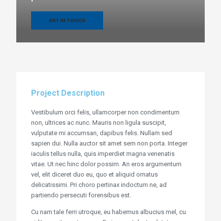
GET IN TOUCH
Project Description
Vestibulum orci felis, ullamcorper non condimentum
non, ultrices ac nunc. Mauris non ligula suscipit,
vulputate mi accumsan, dapibus felis. Nullam sed
sapien dui. Nulla auctor sit amet sem non porta. Integer
iaculis tellus nulla, quis imperdiet magna venenatis
vitae. Ut nec hinc dolor possim. An eros argumentum
vel, elit diceret duo eu, quo et aliquid ornatus
delicatissimi. Pri choro pertinax indoctum ne, ad
partiendo persecuti forensibus est.
Cu nam tale ferri utroque, eu habemus albucius mel, cu